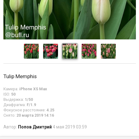
Tulip Memphis
Камера:
iPhone XS Max
ISO:
50
Выдержка:
1/50
Диафрагма:
F/1.9
Фокусное расстояние:
4.25
Снято:
20 марта 2019 14:16
Автор:
Попов Дмитрий
4 мая 2019 03:59