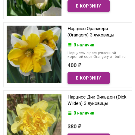
Нарцисс Оранжери
(Orangery) 3 луковицы
В наличии
Нарциссы с расщепленной
короной сорт Orangery от bufl.ru
400
₽
Нарцисс Дик Вильден (Dick
Wilden) 3 луковицы
В наличии
380
₽