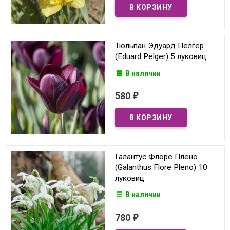
Тюльпан Эдуард Пелгер
(Eduard Pelger) 5 луковиц
В наличии
580
₽
Галантус Флоре Плено
(Galanthus Flore Pleno) 10
луковиц
В наличии
780
₽