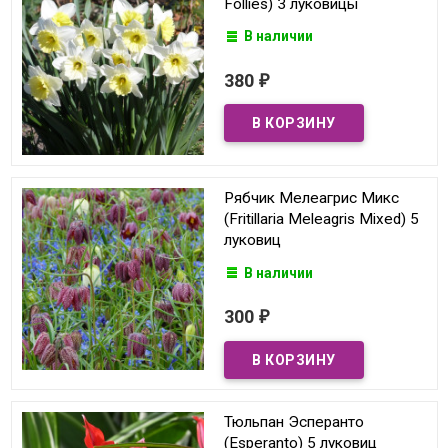
Follies) 3 луковицы
В наличии
380
₽
Рябчик Мелеагрис Микс
(Fritillaria Meleagris Mixed) 5
луковиц
В наличии
300
₽
Тюльпан Эсперанто
(Esperanto) 5 луковиц