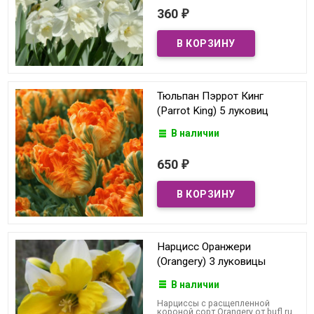
360
₽
Тюльпан Пэррот Кинг
(Parrot King) 5 луковиц
В наличии
650
₽
Нарцисс Оранжери
(Orangery) 3 луковицы
В наличии
Нарциссы с расщепленной
короной сорт Orangery от bufl.ru