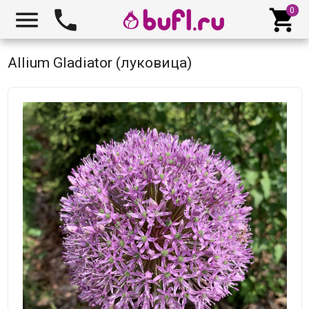



Allium Gladiator (луковица)