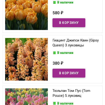
В наличии
580
₽
Гиацинт Джипси Квин (Gipsy
Queen) 3 луковицы
В наличии
380
₽
Тюльпан Том Пус (Tom
Pouce) 5 луковиц
В наличии