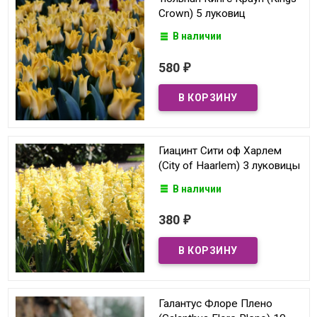
Crown) 5 луковиц
В наличии
580
₽
Гиацинт Сити оф Харлем
(City of Haarlem) 3 луковицы
В наличии
380
₽
Галантус Флоре Плено