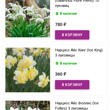
(Galanthus Flore Pleno) 10
луковиц
В наличии
780
₽
Нарцисс Айс Кинг (Ice King)
3 луковицы
В наличии
360
₽
Нарцисс Айс Фоллис (Ice
Follies) 3 луковицы