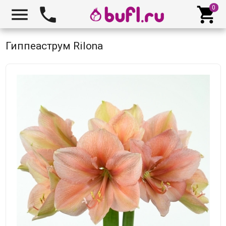



Гиппеаструм Rilona