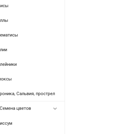
исы
ллы
ематисы
лии
лейники
локсы
роника, Сальвия, прострел

Семена цветов
иссум