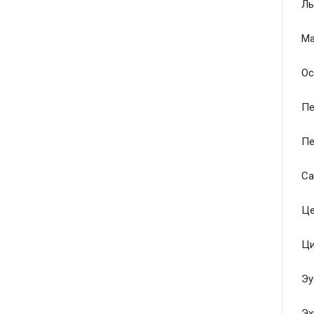
Ль
Ма
Ос
Пе
Пе
Са
Це
Ци
Эу
Эх