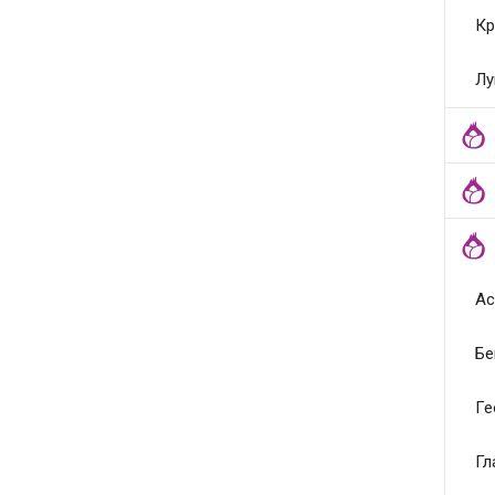
Кр
Лу
Ас
Бе
Ге
Гл