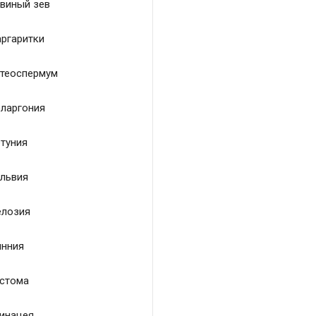
виный зев
ргаритки
теоспермум
ларгония
туния
львия
лозия
нния
стома
инацея