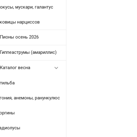
окусы, мускари, галантус
ковицы нарциссов
Пионы осень 2026
Гиппеаструмы (амариллис)

Каталог весна
тильба
гония, анемоны, ранункулюс
оргины
адиолусы