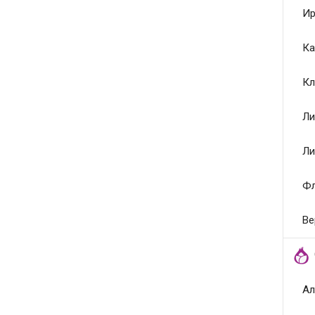
Ир
Ка
Кл
Ли
Ли
Ф
Ве
Ал