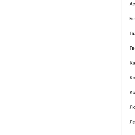
Ас
Бе
Га
Гв
Ка
Ко
Ко
Лю
Ле