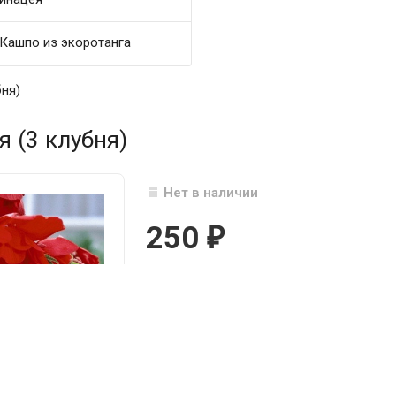
Кашпо из экоротанга
бня)
 (3 клубня)
Нет в наличии
250
₽

