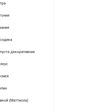
тра
гония
зания
оздика
пуста декоративная
леус
смея
пин
вкой (Маттиола)