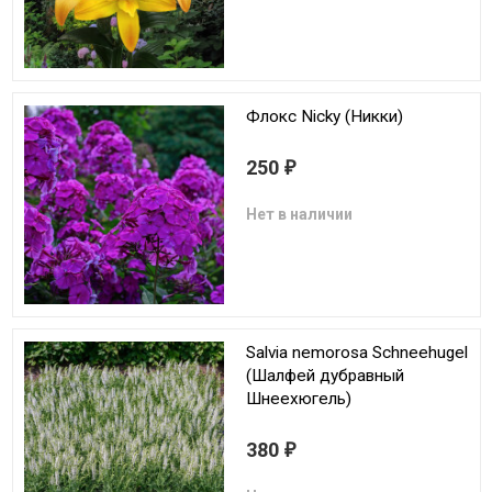
Флокс Nicky (Никки)
250
₽
Нет в наличии
Salvia nemorosa Schneehugel
(Шалфей дубравный
Шнеехюгель)
380
₽