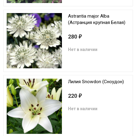
Astrantia major Alba
(Астранция крупная Белая)
280
₽
Нет в наличии
Лилия Snowdon (Сноудон)
220
₽
Нет в наличии