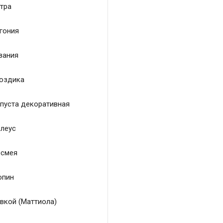
тра
гония
зания
оздика
пуста декоративная
леус
смея
пин
вкой (Маттиола)