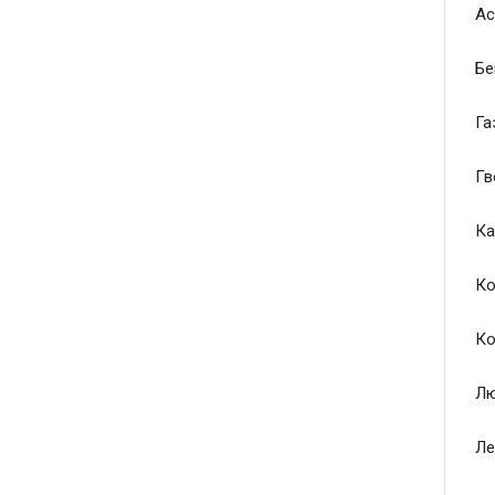
Ас
Бе
Га
Гв
Ка
Ко
Ко
Лю
Ле