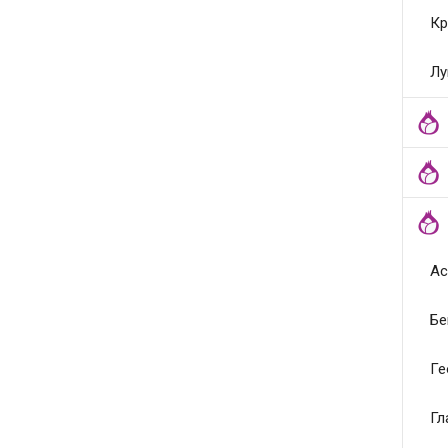
Кр
Лу
Ас
Бе
Ге
Гл