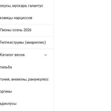
окусы, мускари, галантус
ковицы нарциссов
Пионы осень 2026
Гиппеаструмы (амариллис)

Каталог весна
тильба
гония, анемоны, ранункулюс
оргины
адиолусы