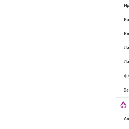
Ир
Ка
Кл
Ли
Ли
Ф
Ве
Ал