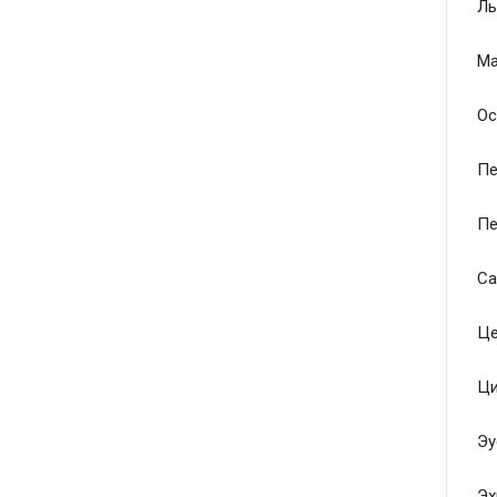
Ль
Ма
Ос
Пе
Пе
Са
Це
Ци
Эу
Эх