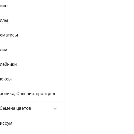
исы
ллы
ематисы
лии
лейники
локсы
роника, Сальвия, прострел

Семена цветов
иссум