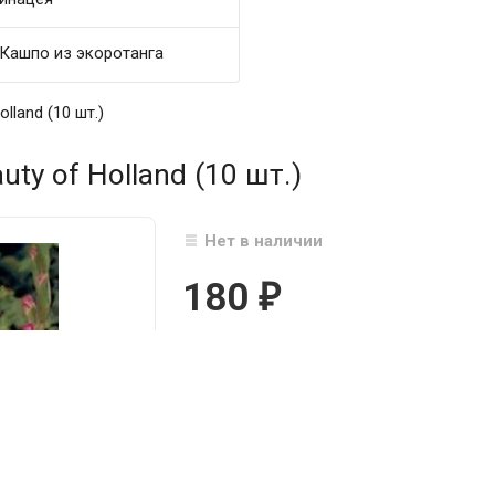
Кашпо из экоротанга
lland (10 шт.)
ty of Holland (10 шт.)
Нет в наличии
180
₽

