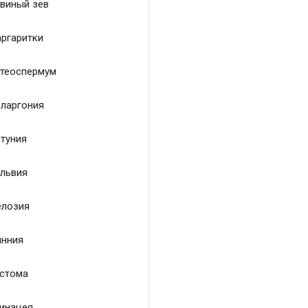
виный зев
ргаритки
теоспермум
ларгония
туния
львия
лозия
нния
стома
инацея