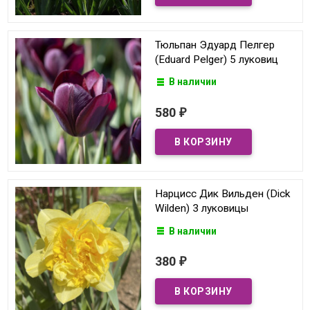
Тюльпан Эдуард Пелгер
(Eduard Pelger) 5 луковиц
В наличии
580
₽
Нарцисс Дик Вильден (Dick
Wilden) 3 луковицы
В наличии
380
₽