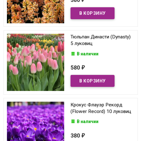
Тюльпан Династи (Dynasty)
5 луковиц
В наличии
580
₽
Крокус Флауэр Рекорд
(Flower Record) 10 луковиц
В наличии
380
₽