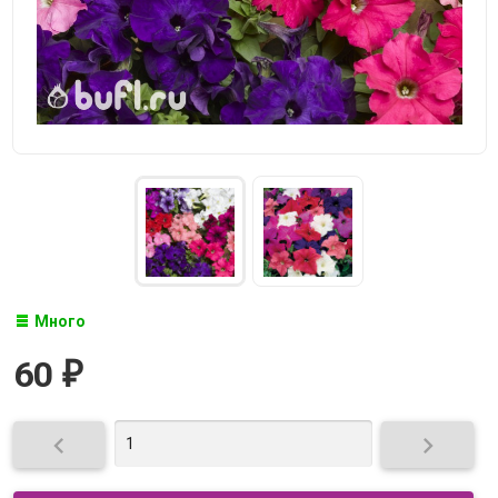
Много
60
₽

