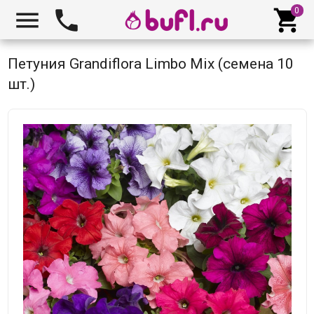



Петуния Grandiflora Limbo Mix (семена 10
шт.)