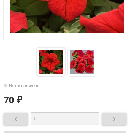
Нет в наличии
70
₽

