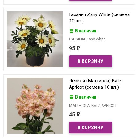
Газания Zany White (семена
10 шт.)
В наличии
GAZANIA Zany White
95
₽
Левкой (Маттиола) Katz
Apricot (семена 10 шт.)
В наличии
MATTHIOLA, KATZ APRICOT
45
₽