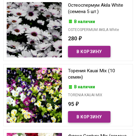
Остеоспермум Akila White
(семена 5 шт.)
В наличии
OSTEOSPERMUM AKILA White
280
₽
Торения Kauai Mix (10
семян)
В наличии
TORENIA KAUAI MIX
95
₽
Флокс Century Mix (семена