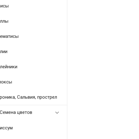
исы
ллы
ематисы
лии
лейники
локсы
роника, Сальвия, прострел

Семена цветов
иссум