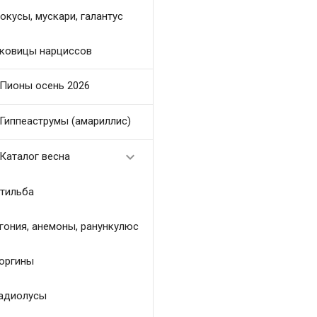
окусы, мускари, галантус
ковицы нарциссов
Пионы осень 2026
Гиппеаструмы (амариллис)

Каталог весна
тильба
гония, анемоны, ранункулюс
оргины
адиолусы