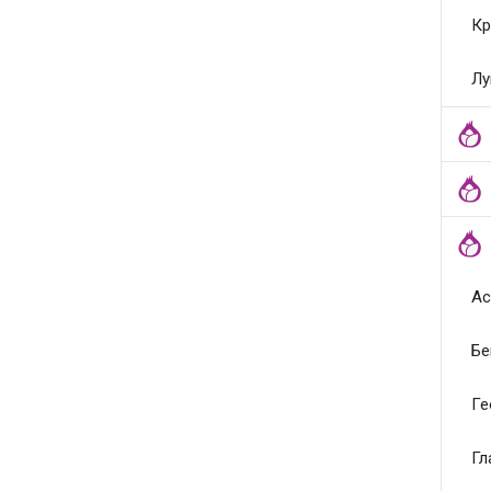
Кр
Лу
Ас
Бе
Ге
Гл