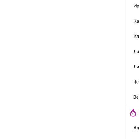
Ир
Ка
Кл
Ли
Ли
Ф
Ве
Ал