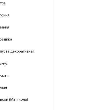
тра
гония
зания
оздика
пуста декоративная
леус
смея
пин
вкой (Маттиола)