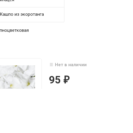
Кашпо из экоротанга
упноцветковая
Нет в наличии
95
₽

