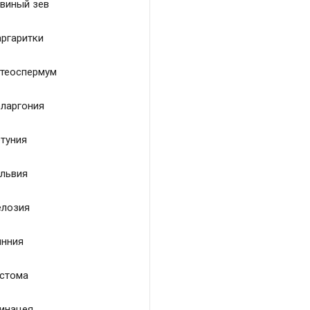
виный зев
ргаритки
теоспермум
ларгония
туния
львия
лозия
нния
стома
инацея