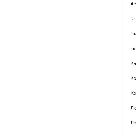
Ас
Бе
Га
Гв
Ка
Ко
Ко
Лю
Ле