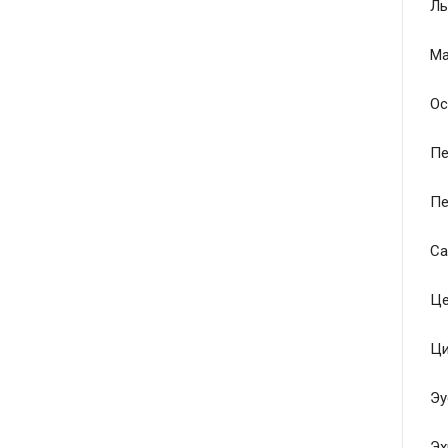
Ль
Ма
Ос
Пе
Пе
Са
Це
Ци
Эу
Эх