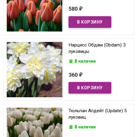
580
₽
Нарцисс Обдам (Obdam) 3
луковицы
В наличии
360
₽
Тюльпан Апдейт (Update) 5
луковиц
В наличии