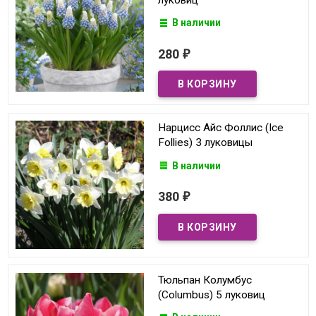
В наличии
280
₽
Нарцисс Айс Фоллис (Ice
Follies) 3 луковицы
В наличии
380
₽
Тюльпан Колумбус
(Columbus) 5 луковиц