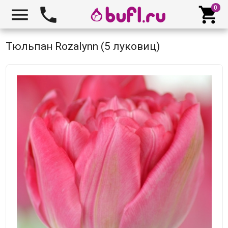



Тюльпан Rozalynn (5 луковиц)