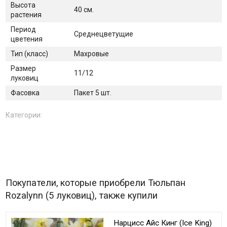
Высота
40 см.
растения
Период
Среднецветущие
цветения
Тип (класс)
Махровые
Размер
11/12
луковиц
Фасовка
Пакет 5 шт.
Категории:
Покупатели, которые приобрели Тюльпан
Rozalynn (5 луковиц), также купили
Нарцисс Айс Кинг (Ice King)