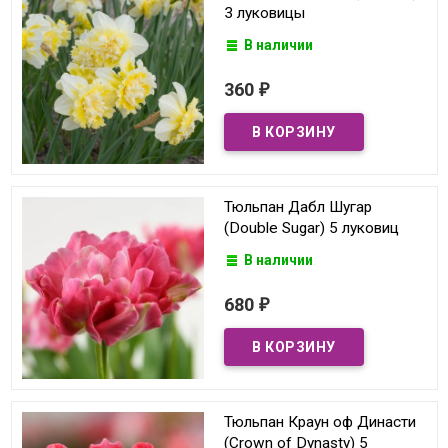
3 луковицы
В наличии
360
₽
Тюльпан Дабл Шугар
(Double Sugar) 5 луковиц
В наличии
680
₽
Тюльпан Краун оф Династи
(Crown of Dynasty) 5