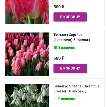
580
₽
Тюльпан Хартбит
(Heartbeat) 5 луковиц
В наличии
580
₽
Галантус Элвеса (Galanthus
Elwesii) 10 луковиц
В наличии