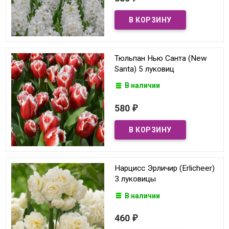
Тюльпан Нью Санта (New
Santa) 5 луковиц
В наличии
580
₽
Нарцисс Эрличир (Erlicheer)
3 луковицы
В наличии
460
₽