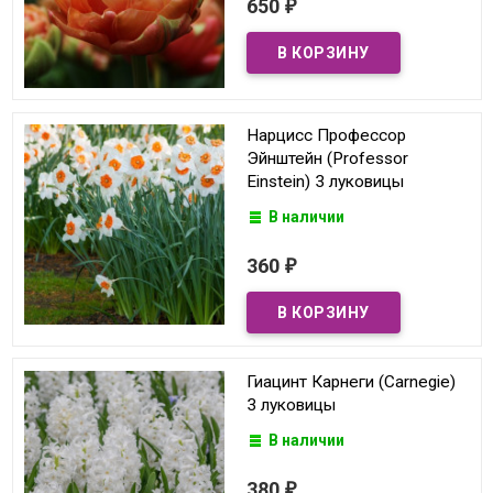
650
₽
Нарцисс Профессор
Эйнштейн (Professor
Einstein) 3 луковицы
В наличии
360
₽
Гиацинт Карнеги (Carnegie)
3 луковицы
В наличии
380
₽