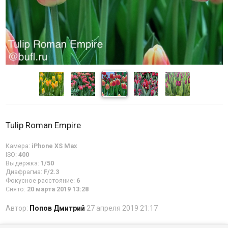
Tulip Roman Empire
Камера:
iPhone XS Max
ISO:
400
Выдержка:
1/50
Диафрагма:
F/2.3
Фокусное расстояние:
6
Снято:
20 марта 2019 13:28
Автор:
Попов Дмитрий
27 апреля 2019 21:17