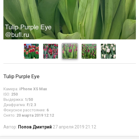
Tulip Purple Eye
Камера:
iPhone XS Max
ISO:
250
Выдержка:
1/50
Диафрагма:
F/2.3
Фокусное расстояние:
6
Снято:
20 марта 2019 12:12
Автор:
Попов Дмитрий
27 апреля 2019 21:12