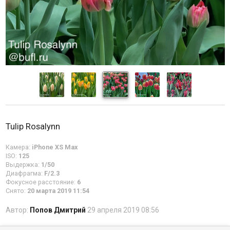
Tulip Rosalynn
Камера:
iPhone XS Max
ISO:
125
Выдержка:
1/50
Диафрагма:
F/2.3
Фокусное расстояние:
6
Снято:
20 марта 2019 11:54
Автор:
Попов Дмитрий
29 апреля 2019 08:56