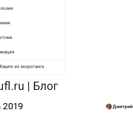
лозия
нния
стома
инацея
Кашпо из экоротанга
l.ru | Блог
 2019
Дмитрий