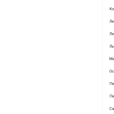
Ко
Лю
Ле
Ль
Ма
Ос
Пе
Пе
Са