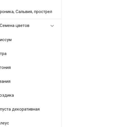
роника, Сальвия, прострел

Семена цветов
иссум
тра
гония
зания
оздика
пуста декоративная
леус