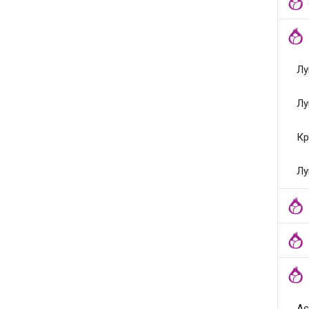
Лу
Лу
Кр
Лу
Ас