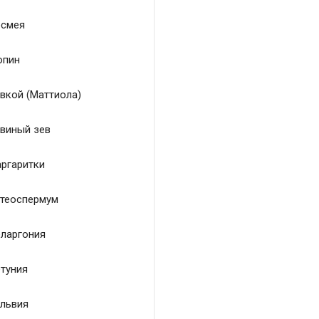
смея
пин
вкой (Маттиола)
виный зев
ргаритки
теоспермум
ларгония
туния
львия