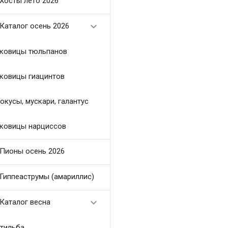
Хосты лето 2026

Каталог осень 2026
ковицы тюльпанов
ковицы гиацинтов
окусы, мускари, галантус
ковицы нарциссов
Пионы осень 2026
Гиппеаструмы (амариллис)

Каталог весна
тильба