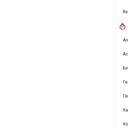
Ве
Ал
Ас
Бе
Га
Гв
Ка
Ко