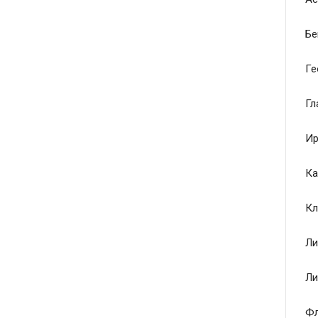
Бе
Ге
Гл
Ир
Ка
Кл
Ли
Ли
Ф