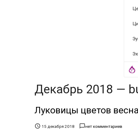
Це
Ци
Эу
Эх
Декабрь 2018 — buf
Луковицы цветов весна


15 декабря 2018
нет комментариев