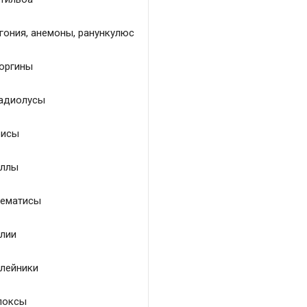
гония, анемоны, ранункулюс
оргины
адиолусы
исы
ллы
ематисы
лии
лейники
локсы