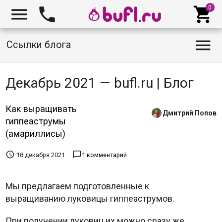




Ссылки блога
Декабрь 2021 — bufl.ru | Блог
Как выращивать
Дмитрий Попов
гиппеаструмы
(амариллисы)


18 декабря 2021
1 комментарий
Мы предлагаем подготовленные к
выращиванию луковицы гиппеаструмов.
При получении луковиц их можно сразу же