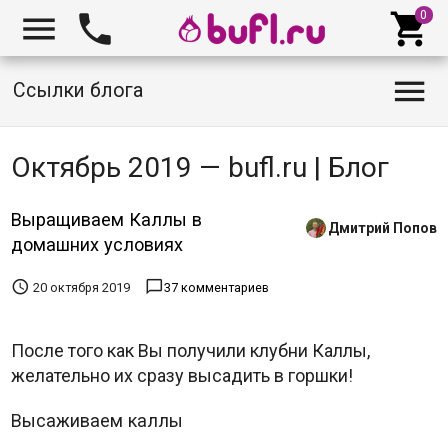




Ссылки блога
Октябрь 2019 — bufl.ru | Блог
Выращиваем Каллы в
Дмитрий Попов
домашних условиях


20 октября 2019
37 комментариев
После того как Вы получили клубни Каллы,
желательно их сразу высадить в горшки!
Высаживаем каллы