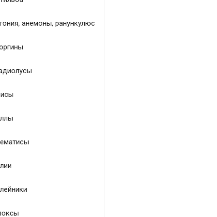
гония, анемоны, ранункулюс
оргины
адиолусы
исы
ллы
ематисы
лии
лейники
локсы