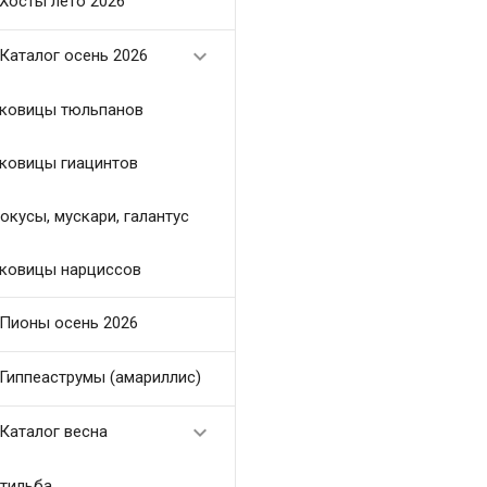
Хосты лето 2026

Каталог осень 2026
ковицы тюльпанов
ковицы гиацинтов
окусы, мускари, галантус
ковицы нарциссов
Пионы осень 2026
Гиппеаструмы (амариллис)

Каталог весна
тильба