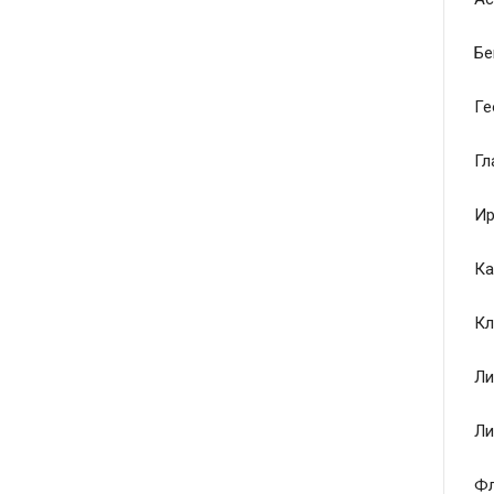
Бе
Ге
Гл
Ир
Ка
Кл
Ли
Ли
Ф