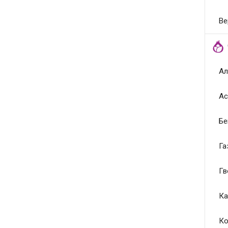
Ве
Ал
Ас
Бе
Га
Гв
Ка
Ко