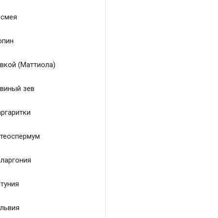
смея
пин
вкой (Маттиола)
виный зев
ргаритки
теоспермум
ларгония
туния
львия