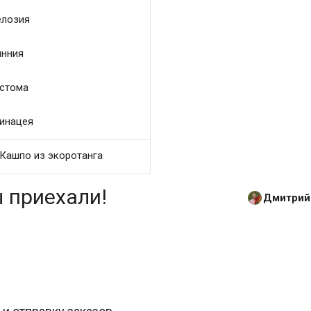
лозия
нния
стома
инацея
Кашпо из экоротанга
 приехали!
Дмитрий