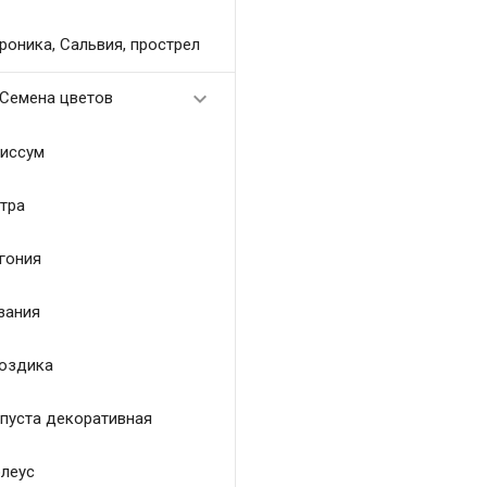
роника, Сальвия, прострел

Семена цветов
иссум
тра
гония
зания
оздика
пуста декоративная
леус