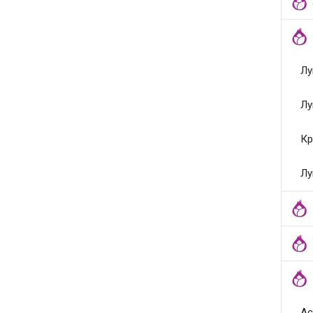
Лу
Лу
Кр
Лу
Ас