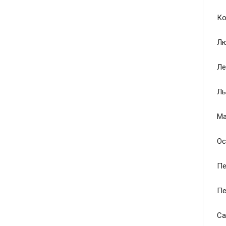
Ко
Лю
Ле
Ль
Ма
Ос
Пе
Пе
Са